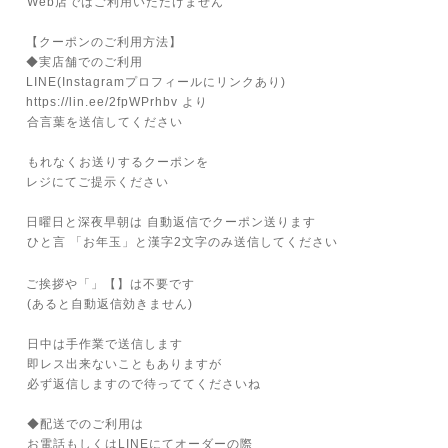
⁡Web店ではご利用いただけません
⁡⁡
【クーポンのご利用方法】⁡
◆実店舗でのご利用
LINE(Instagramプロフィールにリンクあり)
https://lin.ee/2fpWPrhbv より
⁡合言葉を送信してください⁡⁡
⁡
⁡もれなくお送りするクーポンを
レジにてご提示ください
⁡
日曜日と深夜早朝は 自動返信でクーポン送ります
⁡ひと言 「お年玉」と漢字2文字のみ送信してください⁡⁡
ご挨拶や「」【】は不要です⁡
⁡(あると自動返信効きません)
⁡
⁡日中は手作業で送信します
⁡即レス出来ないこともありますが⁡
⁡必ず返信しますので待っててくださいね
⁡⁡
⁡◆配送でのご利用は⁡
⁡お電話もしくはLINEにてオーダーの際⁡