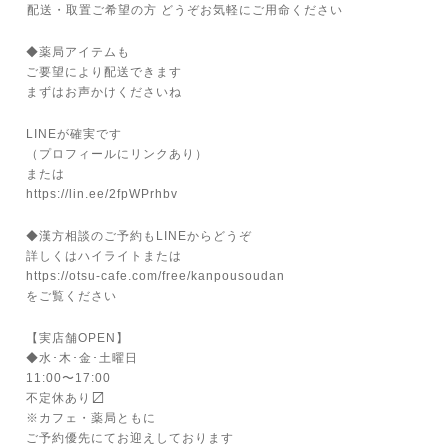
⁡配送・取置ご希望の方 どうぞお気軽にご用命ください
◆薬局アイテムも
ご要望により配送できます
まずはお声かけくださいね
LINEが確実です
（プロフィールにリンクあり）
または
https://lin.ee/2fpWPrhbv
◆漢方相談のご予約もLINEからどうぞ
詳しくはハイライトまたは
https://otsu-cafe.com/free/kanpousoudan
をご覧ください
【実店舗OPEN】
◆水･木･金･土曜日
11:00〜17:00
不定休あり⁡〼
※カフェ・薬局ともに
ご予約優先にてお迎えしております