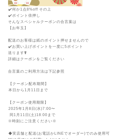
⁡✔️何か1点8%off その上
⁡✔️ポイント倍押し
そんなスペシャルクーポンの合言葉は
【お年玉】
配送のお客様は紙のポイント押せませんので
⁡✔️お買い上げポイントを一度に5ポイント
送ります❣️
詳細はクーポンをご覧ください
合言葉のご利用方法は下記参照
⁡
⁡【クーポン配布期間】
⁡本日から1月11日まで
⁡
【クーポン使用期限】
⁡2025年1月8日(水)7:00〜⁡
⁡ 同1月11日(土)18:00まで⁡
※時刻にご注意ください※
⁡
⁡◆実店舗と配送(お電話かLINEでオーダー)でのみ使用可⁡