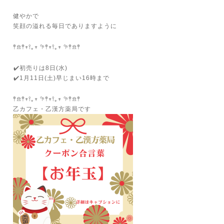
健やかで
笑顔の溢れる毎日でありますように
𖤣𖠿𖤣𖥧𖥣｡𖥧 𖧧𖤣𖥧𖥣｡𖥧 𖧧𖤣𖠿𖤣
⁡✔️初売りは8日(水)
⁡✔️1月11日(土)早じまい16時まで
𖤣𖠿𖤣𖥧𖥣｡𖥧 𖧧𖤣𖥧𖥣｡𖥧 𖧧𖤣𖠿𖤣
乙カフェ・乙漢方薬局です