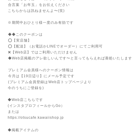
⁡合言葉「お年玉」をお伝えください⁡⁡⁡⁡
こちらからは訊ねませんよ〜(笑)
⁡
※⁡期間中おひとり様一度のみ有効です
⁡⁡
⁡◆◆このクーポンは⁡
⁡️⭕️【実店舗】⁡
⁡️⭕️【配送】（お電話かLINEでオーダー）⁡にてご利用可⁡
⁡❌【Web店】ではご利用いただけません⁡
⁡◆Web店掲載のアレ欲しいんです〜と言ってもらえれば善処いたします
⁡⁡
⁡プレミアム会員様へのクーポン情報は⁡
⁡今月は【19日辺り】にメール予定です⁡⁡
⁡(プレミアム会員登録は⁡Web店トップページより⁡
今のうちにご登録を)
⁡⁡
◆Web店こちらです
(インスタプロフィールからGo）
または
https://otsucafe.kawaiishop.jp
◆掲載アイテムの⁡