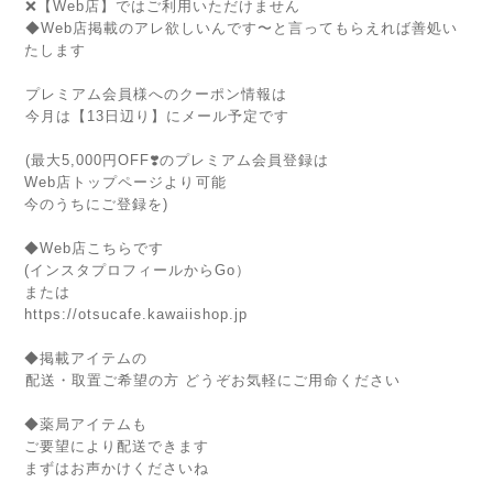
⁡❌【Web店】ではご利用いただけません⁡
⁡◆Web店掲載のアレ欲しいんです〜と言ってもらえれば善処い
たします
⁡⁡
⁡プレミアム会員様へのクーポン情報は⁡
⁡今月は【13日辺り】にメール予定です⁡⁡
⁡(最大5,000円OFF❣️のプレミアム会員登録は⁡
Web店トップページより⁡可能
今のうちにご登録を)
⁡⁡
◆Web店こちらです
(インスタプロフィールからGo）
または
https://otsucafe.kawaiishop.jp
◆掲載アイテムの⁡
⁡配送・取置ご希望の方 どうぞお気軽にご用命ください
◆薬局アイテムも
ご要望により配送できます
まずはお声かけくださいね