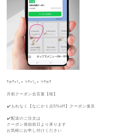
𖤣𖠿𖤣𖥧𖥣｡𖥧 𖧧𖤣𖥧𖥣｡𖥧 𖧧𖤣𖠿𖤣
月初クーポン合言葉【桜】
⁡✔️もれなく【なにか１点5%off】クーポン進呈
⁡✔️配送のご注文は
クーポン発効前日より承ります
お気軽にお申し付けください