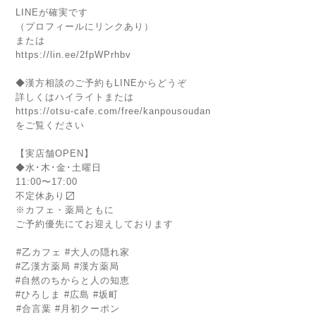
LINEが確実です
（プロフィールにリンクあり）
または
https://lin.ee/2fpWPrhbv
◆漢方相談のご予約もLINEからどうぞ
詳しくはハイライトまたは
https://otsu-cafe.com/free/kanpousoudan
をご覧ください
【実店舗OPEN】
◆水･木･金･土曜日
11:00〜17:00
不定休あり⁡〼
※カフェ・薬局ともに
ご予約優先にてお迎えしております
⁡⁡
⁡#乙カフェ #大人の隠れ家⁡
#乙漢方薬局 #漢方薬局
#自然のちからと人の知恵
#ひろしま #広島 #坂町⁡
⁡#合言葉 #月初クーポン