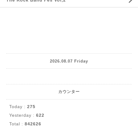
The Rock Band Fes Vol,2
2026.08.07 Friday
カウンター
Today :
275
Yesterday :
622
Total :
842626