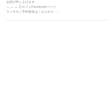
お詫び申し上げます。
→ → → 乙カフェFacebookページ
ランチのご予約状況はこちらから･･･。