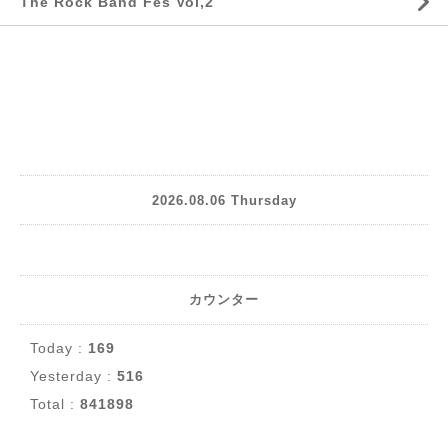
The Rock Band Fes Vol,2
2026.08.06 Thursday
カウンター
Today :
169
Yesterday :
516
Total :
841898