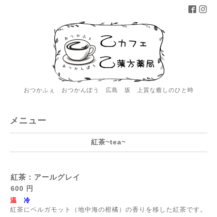
おつかふぇ おつかんぽう 広島 坂 上質な癒しのひと時
メニュー
紅茶~tea~
紅茶：アールグレイ
600 円
温
冷
紅茶にベルガモット（地中海の柑橘）の香りを移した紅茶です。