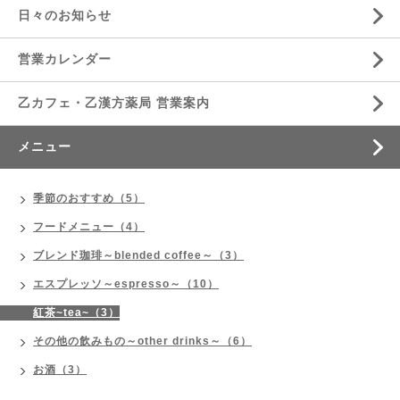
日々のお知らせ
営業カレンダー
乙カフェ・乙漢方薬局 営業案内
メニュー
季節のおすすめ（5）
フードメニュー（4）
ブレンド珈琲～blended coffee～（3）
エスプレッソ～espresso～（10）
紅茶~tea~（3）
その他の飲みもの～other drinks～（6）
お酒（3）