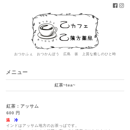
おつかふぇ おつかんぽう 広島 坂 上質な癒しのひと時
メニュー
紅茶~tea~
紅茶：アッサム
600 円
温
冷
インドはアッサム地方のお茶っぱです。